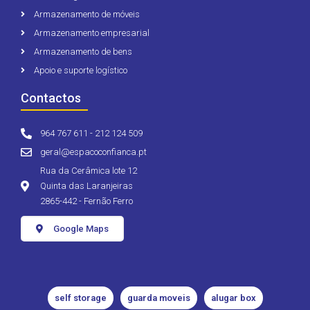
Armazenamento de móveis
Armazenamento empresarial
Armazenamento de bens
Apoio e suporte logístico
Contactos
964 767 611 - 212 124 509
geral@espacoconfianca.pt
Rua da Cerâmica lote 12
Quinta das Laranjeiras
2865-442 - Fernão Ferro
Google Maps
self storage
guarda moveis
alugar box