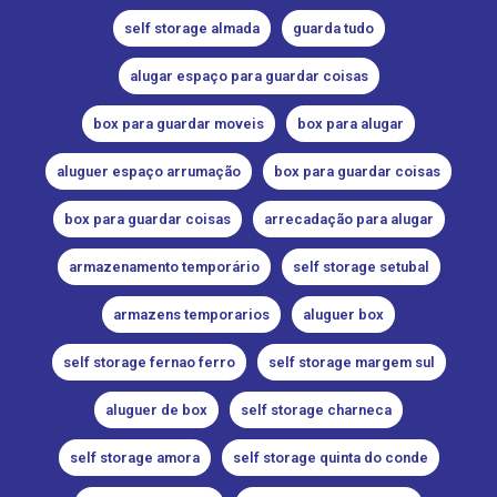
self storage almada
guarda tudo
alugar espaço para guardar coisas
box para guardar moveis
box para alugar
aluguer espaço arrumação
box para guardar coisas
box para guardar coisas
arrecadação para alugar
armazenamento temporário
self storage setubal
armazens temporarios
aluguer box
self storage fernao ferro
self storage margem sul
aluguer de box
self storage charneca
self storage amora
self storage quinta do conde